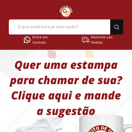
Direito de Usar - Camisetas e 
Entre em
Rastreie seu
Contato
Pedido