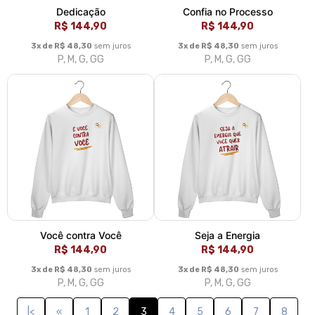
Dedicação
Confia no Processo
R$ 144,90
R$ 144,90
3x de R$ 48,30
sem juros
3x de R$ 48,30
sem juros
P, M, G, GG
P, M, G, GG
Você contra Você
Seja a Energia
R$ 144,90
R$ 144,90
3x de R$ 48,30
sem juros
3x de R$ 48,30
sem juros
P, M, G, GG
P, M, G, GG
|<
«
1
2
3
4
5
6
7
8