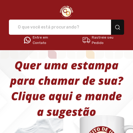
Direito de Usar - Camisetas e 
Entre em
Rastreie seu
Contato
Pedido