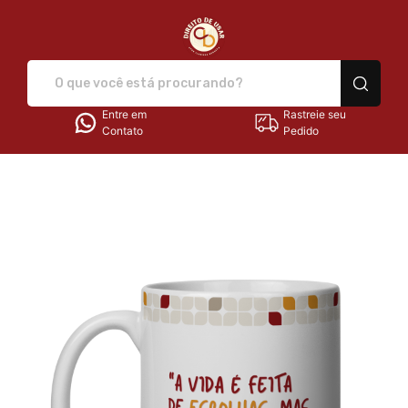
Direito de Usar - Camisetas e
Entre em
Rastreie seu
Contato
Pedido