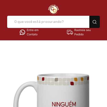
Direito de Usar - Camisetas e
Entre em
Rastreie seu
Contato
Pedido