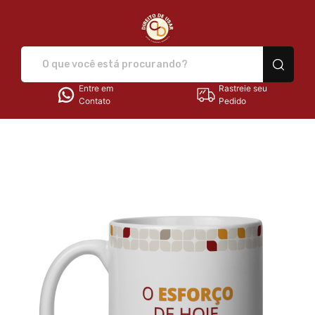
Direito de Usar - Camisetas e
Entre em
Rastreie seu
Contato
Pedido