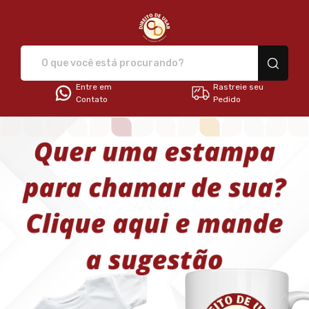
Direito de Usar - Camisetas e 
Entre em
Rastreie seu
Contato
Pedido