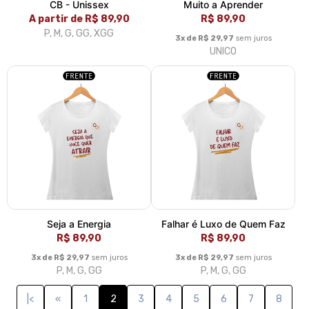
CB - Unissex
Muito a Aprender
A partir de R$ 89,90
R$ 89,90
P, M, G, GG, XGG
3x de R$ 29,97
sem juros
UNICO
Seja a Energia
Falhar é Luxo de Quem Faz
R$ 89,90
R$ 89,90
3x de R$ 29,97
sem juros
3x de R$ 29,97
sem juros
P, M, G, GG
P, M, G, GG
|<
«
1
2
3
4
5
6
7
8